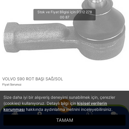
VOLVO S90 ROT BAŞI SAĞ/SOL
Fiyat Sorunuz
Size daha iyi bir alışveriş deneyimi sunabilmek için, çerezler
1
(cookies) kullanıyoruz. Detaylı bilgi için
kişisel verilerin
korunması
hakkında aydınlatma metnini inceleyebilirsiniz.
®
PlatinMarket
E-Ticaret Sistemi
İle Hazırlanmıştır.
TAMAM
Anasayfa
Konum
WhatsApp
Canlı Destek
Hemen Ara