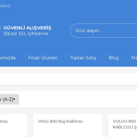
leri)
GÜVENLİ ALIŞVERİŞ
256 bit SSL Şifreleme
kımızda
Fırsat Ürünleri
Toptan Satış
Blog
Ma
losu
Volvo 850 Buji Kablosu
VOLVO 850 
KABLOSU Ş