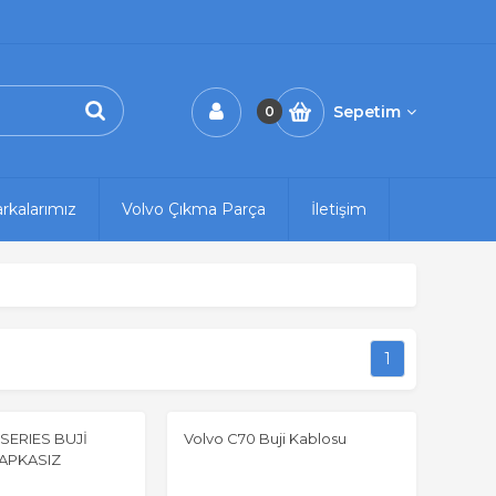
Sepetim
0
rkalarımız
Volvo Çıkma Parça
İletişim
1
SERIES BUJİ
Volvo C70 Buji Kablosu
APKASIZ