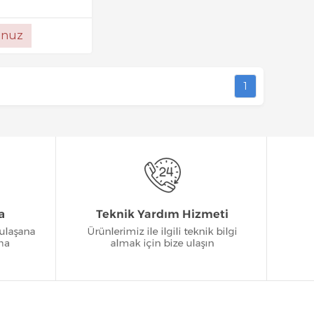
unuz
1