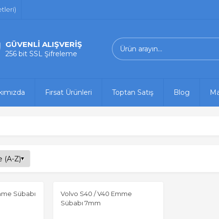
leri)
GÜVENLİ ALIŞVERİŞ
256 bit SSL Şifreleme
kımızda
Fırsat Ürünleri
Toptan Satış
Blog
Ma
Emme Sübabı
Volvo S40 / V40 Emme
Sübabı 7mm