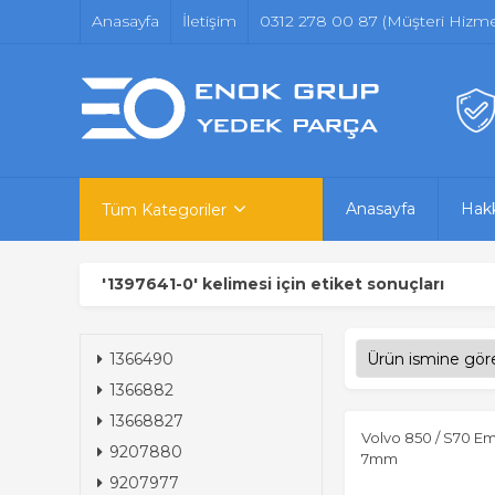
Anasayfa
İletişim
0312 278 00 87 (Müşteri Hizmet
Anasayfa
Hak
Tüm Kategoriler
'1397641-0' kelimesi için etiket sonuçları
1366490
1366882
13668827
Volvo 850 / S70 
9207880
7mm
9207977