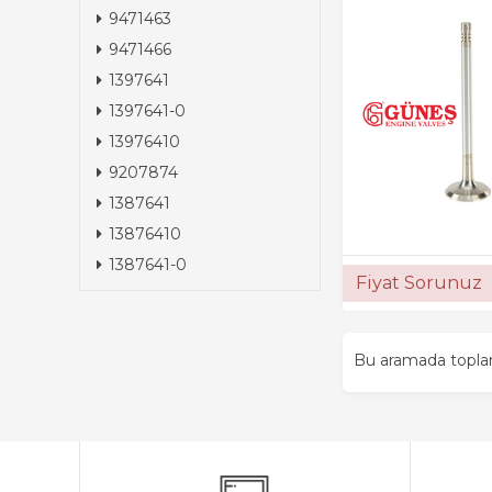
9471463
9471466
1397641
1397641-0
13976410
9207874
1387641
13876410
1387641-0
Fiyat Sorunuz
Bu aramada topl