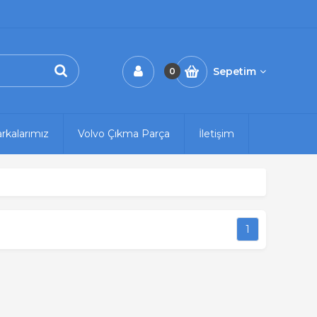
Sepetim
0
rkalarımız
Volvo Çıkma Parça
İletişim
1