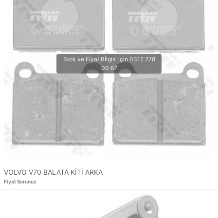
VOLVO V70 BALATA KİTİ ARKA
Fiyat Sorunuz