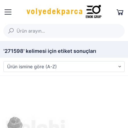
'271598' kelimesi için etiket sonuçları