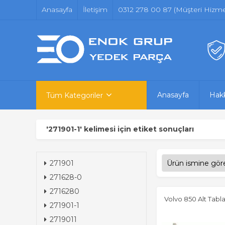
Anasayfa
İletişim
0312 278 00 87 (Müşteri Hizmet
Anasayfa
Hak
Tüm Kategoriler
'271901-1' kelimesi için etiket sonuçları
271901
271628-0
2716280
Volvo 850 Alt Tabla
271901-1
2719011