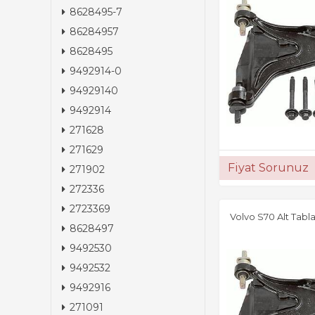
8628495-7
86284957
8628495
9492914-0
94929140
9492914
271628
271629
Fiyat Sorunuz
271902
272336
2723369
Volvo S70 Alt Tabla
8628497
9492530
9492532
9492916
271091