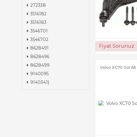
272338
3516182
3516183
3546701
3546702
Fiyat Sorunuz
8628491
8628496
8628499
Volvo XC70 Sol Alt
9140095
9140341}