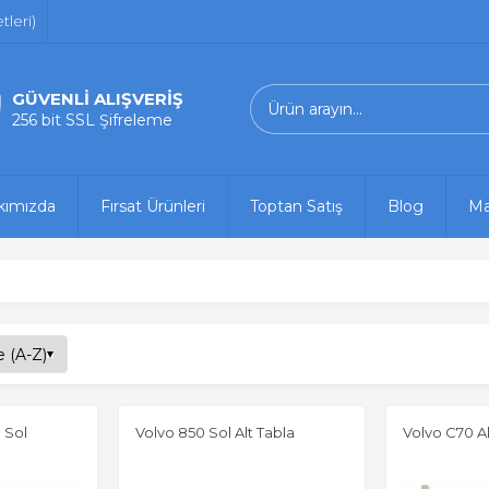
leri)
GÜVENLİ ALIŞVERİŞ
256 bit SSL Şifreleme
kımızda
Fırsat Ürünleri
Toptan Satış
Blog
Ma
 Sol
Volvo 850 Sol Alt Tabla
Volvo C70 Al