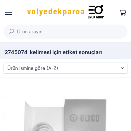
'2745074' kelimesi için etiket sonuçları