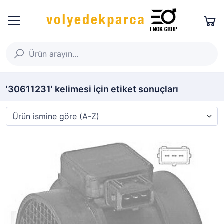
'30611231' kelimesi için etiket sonuçları