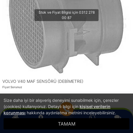
VOLVO V40 MAF SENSÖRÜ (DEBİMETRE)
Fiyat Sorunuz
Size daha iyi bir alışveriş deneyimi sunabilmek için, çerezler
1
(cookies) kullanıyoruz. Detaylı bilgi için
kişisel verilerin
korunması
hakkında aydınlatma metnini inceleyebilirsiniz.
®
PlatinMarket
E-Ticaret Sistemi
İle Hazırlanmıştır.
TAMAM
Anasayfa
Konum
WhatsApp
Canlı Destek
Hemen Ara