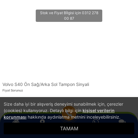
Volvo S40 Ön Sağ/Arka Sol Tampon Sinyali
Fiyat Sorunuz
Size daha iyi bir alışveriş deneyimi sunabilmek için, çerezler
1
(cookies) kullanıyoruz. Detaylı bilgi için
kişisel verilerin
korunması
hakkında aydınlatma metnini inceleyebilirsiniz.
®
PlatinMarket
E-Ticaret Sistemi
İle Hazırlanmıştır.
TAMAM
Anasayfa
Konum
WhatsApp
Canlı Destek
Hemen Ara