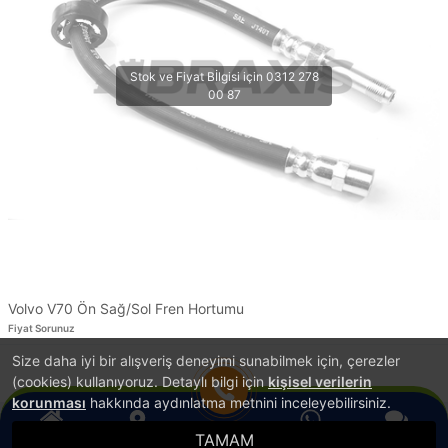
Volvo V70 Ön Sağ/Sol Fren Hortumu
Fiyat Sorunuz
Size daha iyi bir alışveriş deneyimi sunabilmek için, çerezler
1
(cookies) kullanıyoruz. Detaylı bilgi için
kişisel verilerin
korunması
hakkında aydınlatma metnini inceleyebilirsiniz.
TAMAM
®
Anasayfa
Konum
WhatsApp
Canlı Destek
Hemen Ara