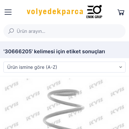
'30666205' kelimesi için etiket sonuçları