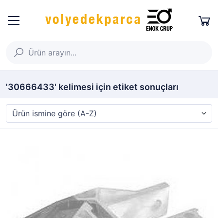
'30666433' kelimesi için etiket sonuçları