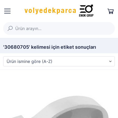
'30680705' kelimesi için etiket sonuçları