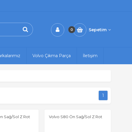
Sepetim
0
rkalarımız
Volvo Çıkma Parça
İletişim
1
n Sağ/Sol Z Rot
Volvo S80 Ön Sağ/Sol Z Rot