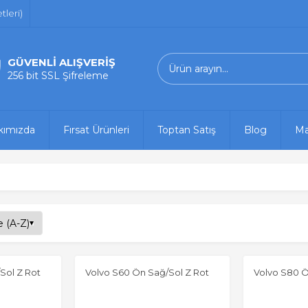
leri)
GÜVENLİ ALIŞVERİŞ
256 bit SSL Şifreleme
kımızda
Fırsat Ürünleri
Toptan Satış
Blog
Ma
Sol Z Rot
Volvo S60 Ön Sağ/Sol Z Rot
Volvo S80 Ö