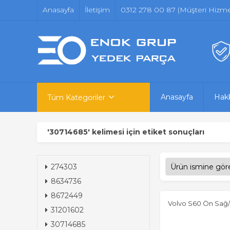
Anasayfa
İletişim
0312 278 00 87 (Müşteri Hizmet
Anasayfa
Hak
Tüm Kategoriler
'30714685' kelimesi için etiket sonuçları
274303
8634736
8672449
Volvo S60 Ön Sağ/
31201602
30714685