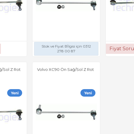
Stok ve Fiyat Bİlgisi için 0312
Fiyat Sor
278 00 87
/Sol Z Rot
Volvo XC90 Ön Sağ/Sol Z Rot