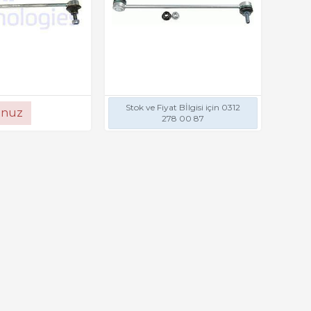
Stok ve Fiyat Bİlgisi için 0312
unuz
278 00 87