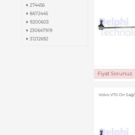
274456
8672445
9200603
230647919
31212692
Fiyat Sorunuz
Volvo V70 Ön Sağ/