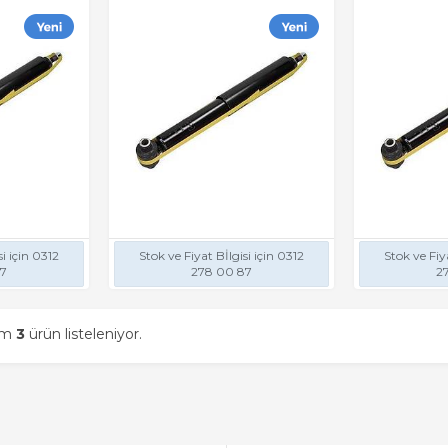
si için 0312
Stok ve Fiyat Bİlgisi için 0312
Stok ve Fiya
87
278 00 87
2
am
3
ürün listeleniyor.