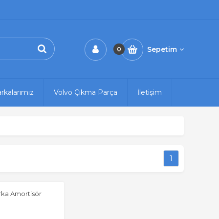
Sepetim
0
rkalarımız
Volvo Çıkma Parça
İletişim
1
rka Amortisör