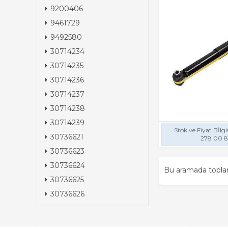
9200406
9461729
9492580
30714234
30714235
30714236
30714237
30714238
30714239
Stok ve Fiyat Bİlgi
30736621
278 00 
30736623
30736624
Bu aramada topl
30736625
30736626