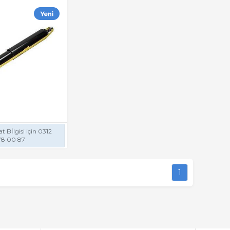
t Bİlgisi için 0312
78 00 87
1