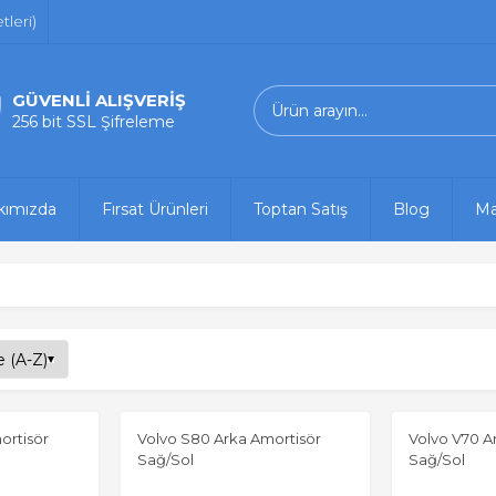
leri)
GÜVENLİ ALIŞVERİŞ
256 bit SSL Şifreleme
kımızda
Fırsat Ürünleri
Toptan Satış
Blog
Ma
ortisör
Volvo S80 Arka Amortisör
Volvo V70 A
Sağ/Sol
Sağ/Sol