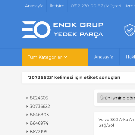
Anasayfa
İletişim
0312 278 00 87 (Müşteri Hizmet
Anasayfa
Hak
Tüm Kategoriler
'30736623' kelimesi için etiket sonuçları
8624605
30736622
8646803
Volvo S60 Arka Am
8646974
Sağ/Sol
8672199