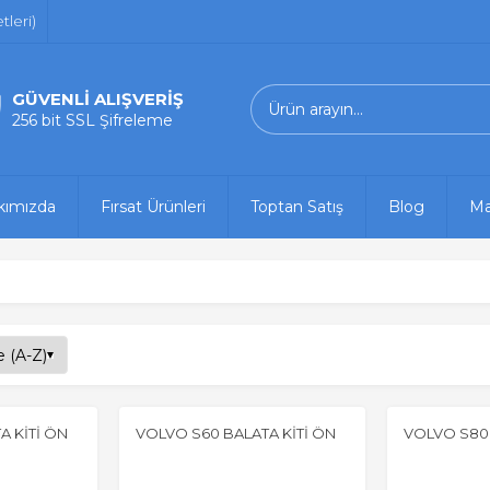
leri)
GÜVENLİ ALIŞVERİŞ
256 bit SSL Şifreleme
kımızda
Fırsat Ürünleri
Toptan Satış
Blog
Ma
A KİTİ ÖN
VOLVO S60 BALATA KİTİ ÖN
VOLVO S80 