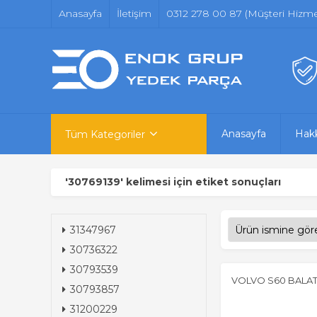
Anasayfa
İletişim
0312 278 00 87 (Müşteri Hizmet
Anasayfa
Hak
Tüm Kategoriler
'30769139' kelimesi için etiket sonuçları
31347967
30736322
30793539
VOLVO S60 BALAT
30793857
31200229