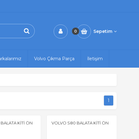
Sepetim
0
rkalarımız
Volvo Çıkma Parça
İletişim
1
BALATA KİTİ ÖN
VOLVO S80 BALATA KİTİ ÖN