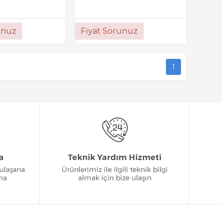
unuz
Fiyat Sorunuz
1