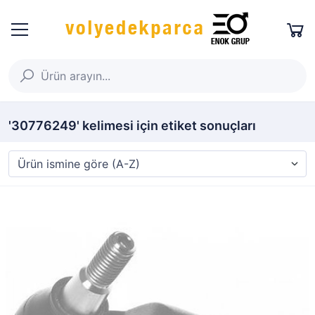
'30776249' kelimesi için etiket sonuçları