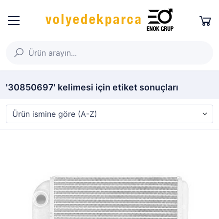
'30850697' kelimesi için etiket sonuçları