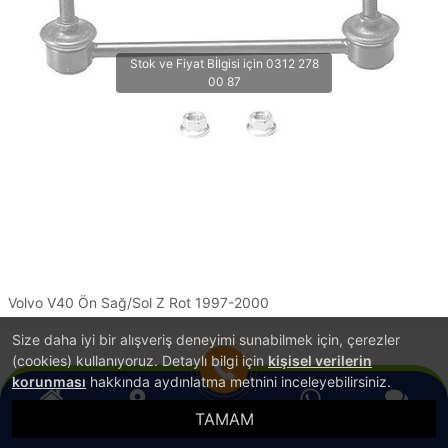
Volvo V40 Ön Sağ/Sol Z Rot 1997-2000
Size daha iyi bir alışveriş deneyimi sunabilmek için, çerezler
1
(cookies) kullanıyoruz. Detaylı bilgi için
kişisel verilerin
korunması
hakkında aydınlatma metnini inceleyebilirsiniz.
TAMAM
®
Anasayfa
PlatinMarket
Konum
E-Ticaret Sistemi
İle Hazırlanmıştır.
WhatsApp
Canlı Destek
Hemen Ara