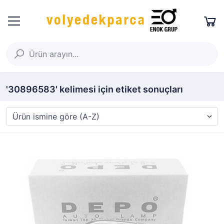
'30896583' kelimesi için etiket sonuçları