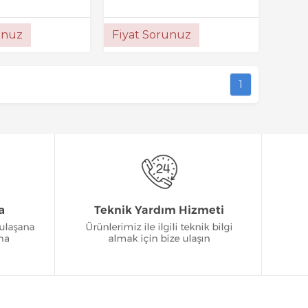
unuz
Fiyat Sorunuz
1