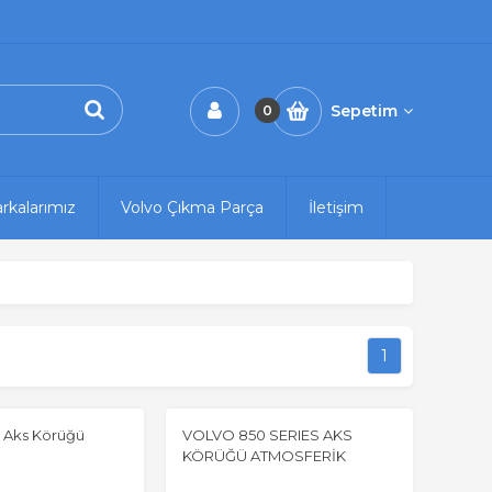
Sepetim
0
rkalarımız
Volvo Çıkma Parça
İletişim
1
ç Aks Körüğü
VOLVO 850 SERIES AKS
KÖRÜĞÜ ATMOSFERİK