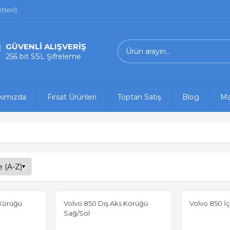
leri)
GÜVENLİ ALIŞVERİŞ
256 bit SSL Şifreleme
kımızda
Fırsat Ürünleri
Toptan Satış
Blog
Ma
 Körüğü
Volvo 850 Dış Aks Körüğü
Volvo 850 İ
Sağ/Sol