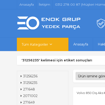
Anasayfa
İletişim
0312 278 00 87 (Müşteri Hizmet
Anasayfa
Hak
Tüm Kategoriler
'31256235' kelimesi için etiket sonuçları
31256236
31256235
271648
Volvo 850 Dış Aks
2071002
271649