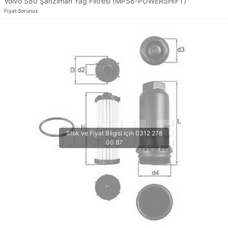
Volvo S80 Şanzıman Yağ Filtresi (MPS6-POWERSHIFT)
Fiyat Sorunuz