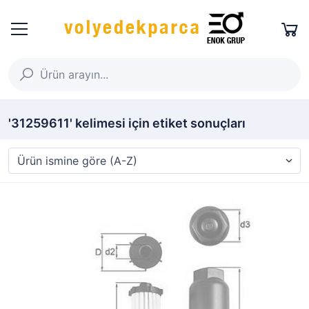
'31259611' kelimesi için etiket sonuçları