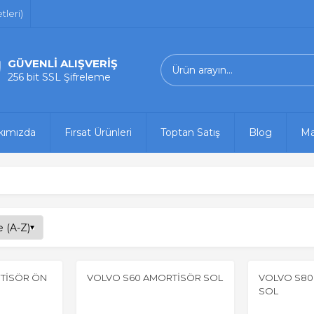
leri)
GÜVENLİ ALIŞVERİŞ
256 bit SSL Şifreleme
kımızda
Fırsat Ürünleri
Toptan Satış
Blog
Ma
TİSÖR ÖN
VOLVO S60 AMORTİSÖR SOL
VOLVO S80
SOL