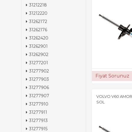
31212218
31212220
31262172
31262176
31262420
31262901
31262902
31277201
31277902
Fiyat Sorunuz
31277903
31277906
31277907
VOLVO V60 AMOR
SOL
31277910
31277911
31277913
31277915