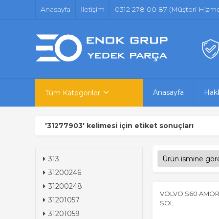
Anasayfa
İletişim
0312 278 00 87 (Müşteri Hizmet
Anasayfa
Hak
Tüm Kategoriler
'31277903' kelimesi için etiket sonuçları
313
31200246
31200248
VOLVO S60 AMOR
31201057
SOL
31201059