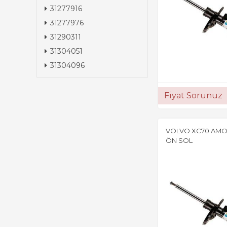
31277916
31277976
31290311
31304051
31304096
Fiyat Sorunuz
VOLVO XC70 AMO
ÖN SOL