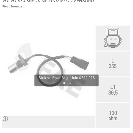
VOLVO S70 KRANK MİLİ POZİSYON SENSÖRÜ
Fiyat Sorunuz