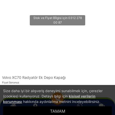
Volvo XC70 Radyatör Ek Depo Kapağı
Fiyat Sorunuz
Size daha iyi bir alışveriş deneyimi sunabilmek için, çerezler
1
(cookies) kullanıyoruz. Detaylı bilgi için
kişisel verilerin
korunması
hakkında aydınlatma metnini inceleyebilirsiniz.
TAMAM
®
Anasayfa
PlatinMarket
Konum
E-Ticaret Sistemi
İle Hazırlanmıştır.
WhatsApp
Canlı Destek
Hemen Ara