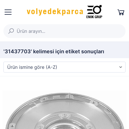
'31437703' kelimesi için etiket sonuçları