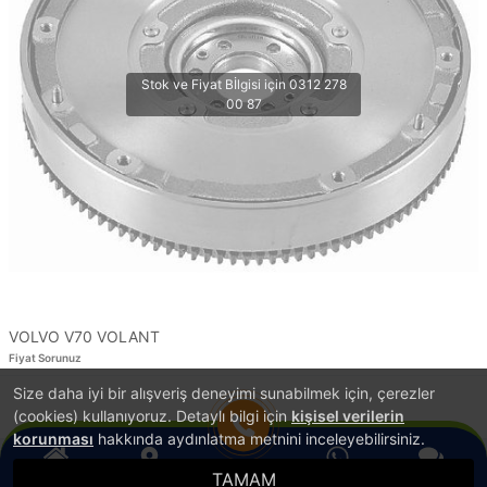
VOLVO V70 VOLANT
Fiyat Sorunuz
Size daha iyi bir alışveriş deneyimi sunabilmek için, çerezler
1
(cookies) kullanıyoruz. Detaylı bilgi için
kişisel verilerin
korunması
hakkında aydınlatma metnini inceleyebilirsiniz.
TAMAM
®
Anasayfa
Konum
WhatsApp
Canlı Destek
Hemen Ara