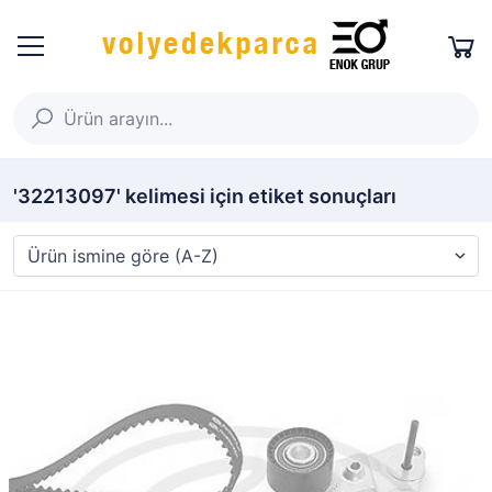
'32213097' kelimesi için etiket sonuçları