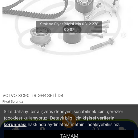
VOLVO XC90 TRİGER SETİ D4
Fiyat Sorunuz
Size daha iyi bir alışveriş deneyimi sunabilmek için, çerezler
1
(cookies) kullanıyoruz. Detaylı bilgi için
kişisel verilerin
korunması
hakkında aydınlatma metnini inceleyebilirsiniz.
TAMAM
®
Anasayfa
Konum
WhatsApp
Canlı Destek
Hemen Ara