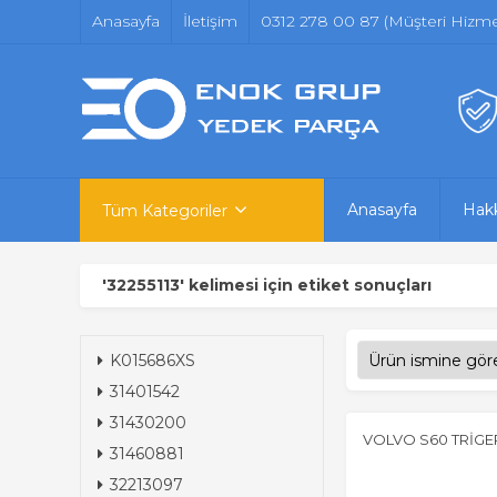
Anasayfa
İletişim
0312 278 00 87 (Müşteri Hizmet
Anasayfa
Hak
Tüm Kategoriler
'32255113' kelimesi için etiket sonuçları
K015686XS
31401542
31430200
VOLVO S60 TRİGER
31460881
32213097