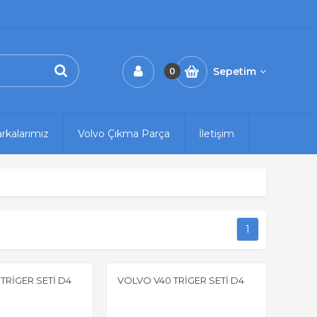
Sepetim
0
rkalarımız
Volvo Çıkma Parça
İletişim
1
TRİGER SETİ D4
VOLVO V40 TRİGER SETİ D4