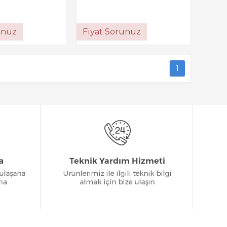
unuz
Fiyat Sorunuz
1