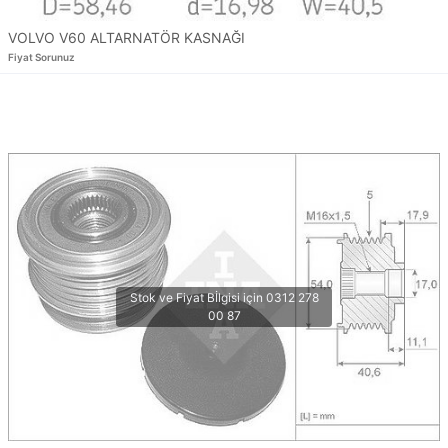
VOLVO V60 ALTARNATÖR KASNAĞI
Fiyat Sorunuz