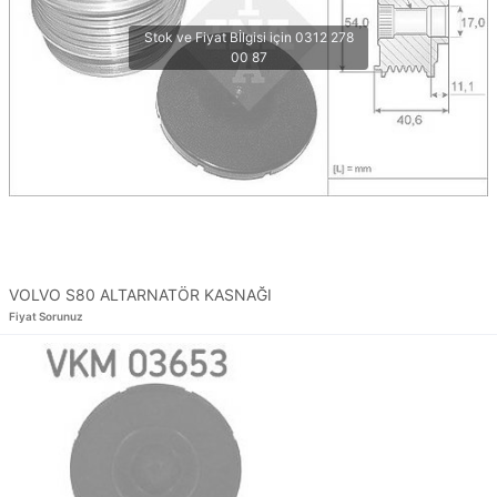
VOLVO S80 ALTARNATÖR KASNAĞI
Fiyat Sorunuz