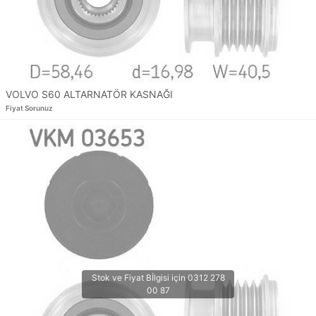
VOLVO S60 ALTARNATÖR KASNAĞI
Fiyat Sorunuz