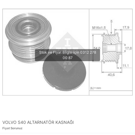
VOLVO S40 ALTARNATÖR KASNAĞI
Fiyat Sorunuz