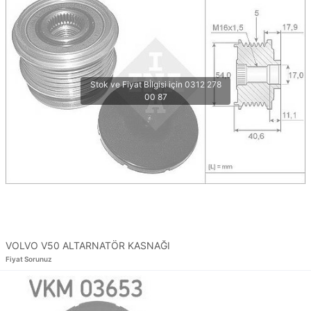
VOLVO V50 ALTARNATÖR KASNAĞI
Fiyat Sorunuz