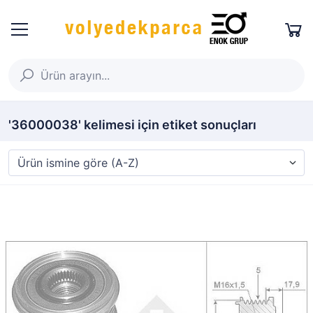
'36000038' kelimesi için etiket sonuçları