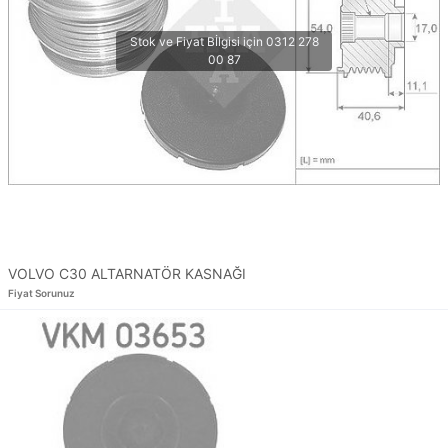
VOLVO C30 ALTARNATÖR KASNAĞI
Fiyat Sorunuz