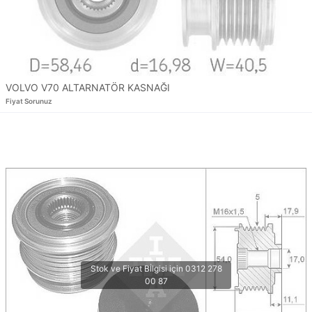
VOLVO V70 ALTARNATÖR KASNAĞI
Fiyat Sorunuz