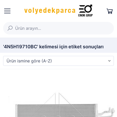
'4N5H19710BC' kelimesi için etiket sonuçları