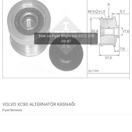
VOLVO XC90 ALTERNATÖR KASNAĞI
Fiyat Sorunuz