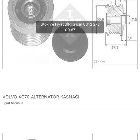
VOLVO XC70 ALTERNATÖR KASNAĞI
Fiyat Sorunuz