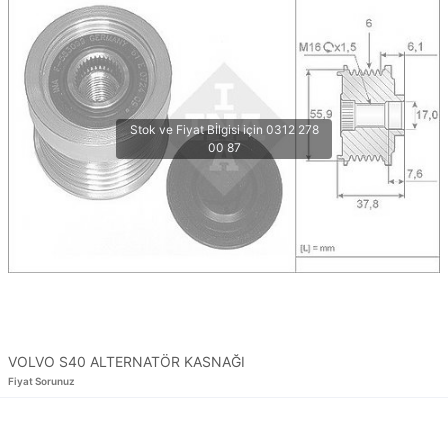
VOLVO S40 ALTERNATÖR KASNAĞI
Fiyat Sorunuz