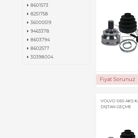
8601573
8251758
36000519
9463378
8603794
8602577
30398004
Fiyat Sorunuz
VOLVO S60 AKS K
DIŞTAN GEÇME