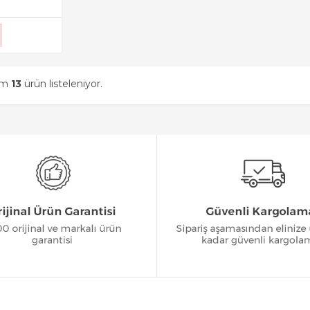
am
13
ürün listeleniyor.