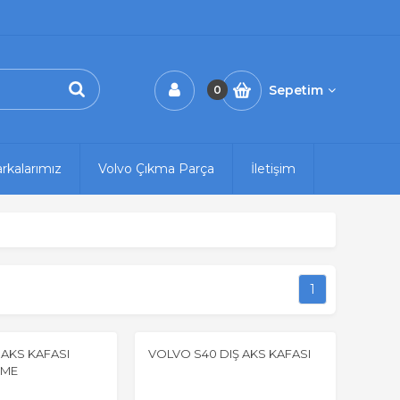
Sepetim
0
rkalarımız
Volvo Çıkma Parça
İletişim
1
AKS KAFASI
VOLVO S40 DIŞ AKS KAFASI
ÇME