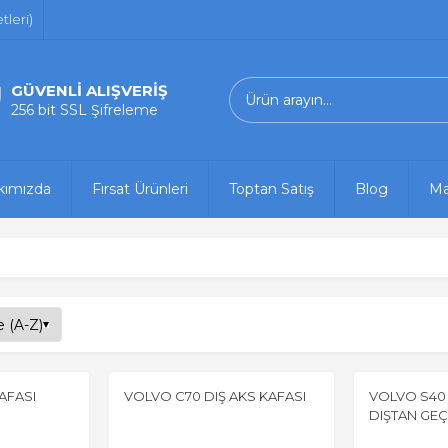
leri)
GÜVENLİ ALIŞVERİŞ
256 bit SSL Şifreleme
kımızda
Fırsat Ürünleri
Toptan Satış
Blog
Ma
AFASI
VOLVO C70 DIŞ AKS KAFASI
VOLVO S40 
DIŞTAN GE