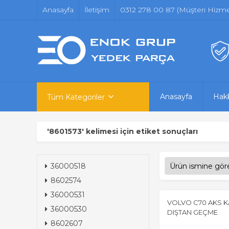
Anasayfa
İletişim
0312 278 00 87 (Müşteri Hizmet
Anasayfa
Hak
Tüm Kategoriler
'8601573' kelimesi için etiket sonuçları
36000518
8602574
36000531
VOLVO C70 AKS K
36000530
DIŞTAN GEÇME
8602607