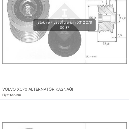
VOLVO XC70 ALTERNATÖR KASNAĞI
Fiyat Sorunuz