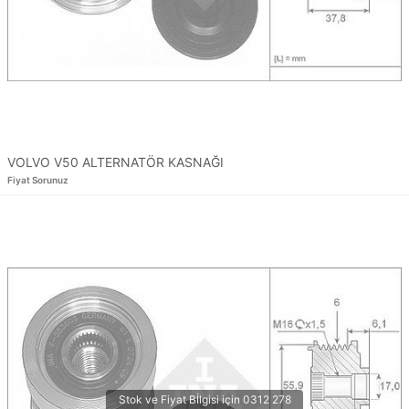
VOLVO V50 ALTERNATÖR KASNAĞI
Fiyat Sorunuz