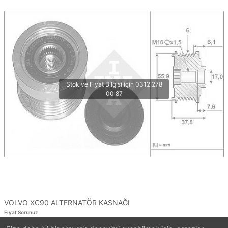
VOLVO XC90 ALTERNATÖR KASNAĞI
Fiyat Sorunuz