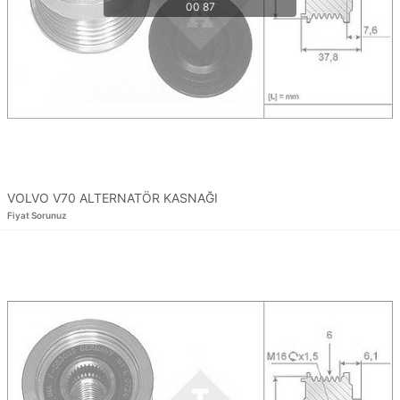
VOLVO V70 ALTERNATÖR KASNAĞI
Fiyat Sorunuz