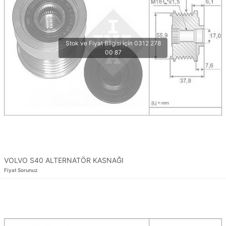
VOLVO S40 ALTERNATÖR KASNAĞI
Fiyat Sorunuz