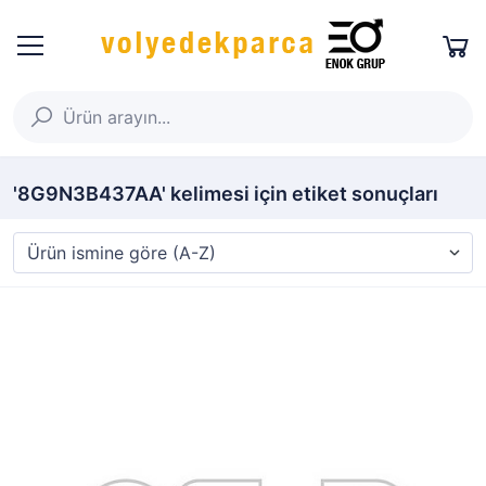
'8G9N3B437AA' kelimesi için etiket sonuçları