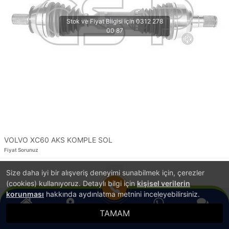
VOLVO XC60 AKS KOMPLE SOL
Fiyat Sorunuz
Size daha iyi bir alışveriş deneyimi sunabilmek için, çerezler
1
(cookies) kullanıyoruz. Detaylı bilgi için
kişisel verilerin
korunması
hakkında aydınlatma metnini inceleyebilirsiniz.
®
PlatinMarket
E-Ticaret Sistemi
İle Hazırlanmıştır.
TAMAM
Anasayfa
Konum
WhatsApp
Canlı Destek
Hemen Ara