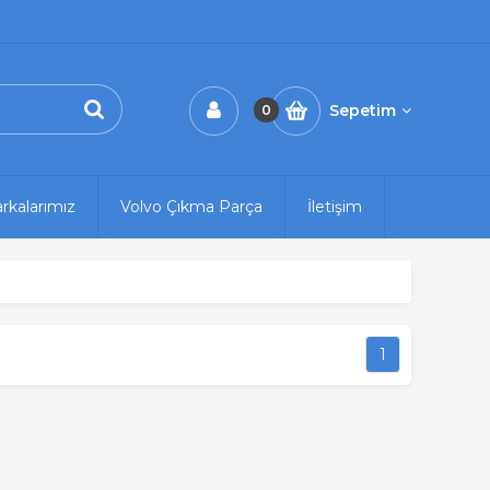
Sepetim
0
rkalarımız
Volvo Çıkma Parça
İletişim
1