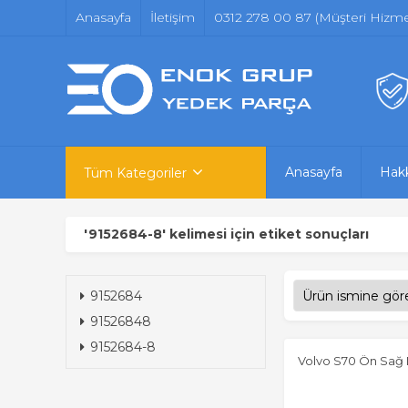
Anasayfa
İletişim
0312 278 00 87 (Müşteri Hizmet
Anasayfa
Hak
Tüm Kategoriler
'9152684-8' kelimesi için etiket sonuçları
9152684
91526848
9152684-8
Volvo S70 Ön Sağ