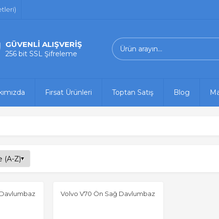
leri)
GÜVENLİ ALIŞVERİŞ
256 bit SSL Şifreleme
kımızda
Fırsat Ürünleri
Toptan Satış
Blog
Ma
 Davlumbaz
Volvo V70 Ön Sağ Davlumbaz