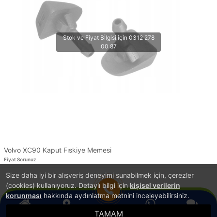
Volvo XC90 Kaput Fıskiye Memesi
Fiyat Sorunuz
Size daha iyi bir alışveriş deneyimi sunabilmek için, çerezler
1
(cookies) kullanıyoruz. Detaylı bilgi için
kişisel verilerin
korunması
hakkında aydınlatma metnini inceleyebilirsiniz.
TAMAM
®
Anasayfa
Konum
WhatsApp
Canlı Destek
Hemen Ara