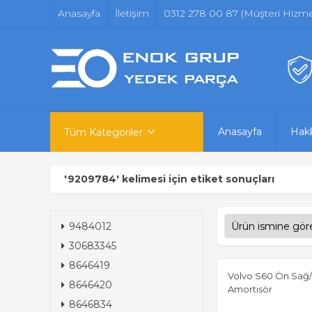
Anasayfa
İletişim
0312 278 00 87 (Müşteri Hizmet
Anasayfa
Hak
Tüm Kategoriler
'9209784' kelimesi için etiket sonuçları
9484012
30683345
8646419
Volvo S60 Ön Sağ/
8646420
Amortisör
8646834