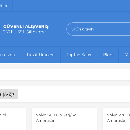
leri)
GÜVENLİ ALIŞVERİŞ
256 bit SSL Şifreleme
kımızda
Fırsat Ürünleri
Toptan Satış
Blog
Ma
Sol
Volvo S80 Ön Sağ/Sol
Volvo V70 Ö
Amortisör
Amortisör