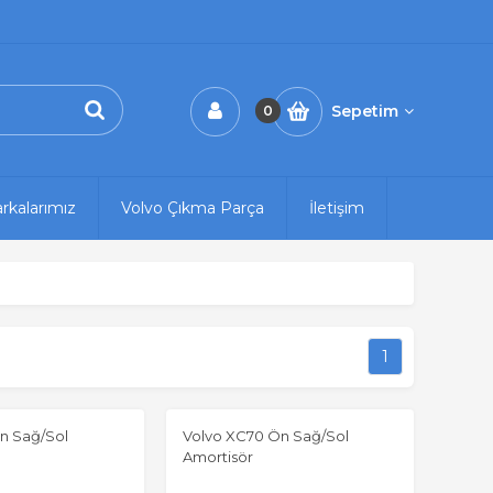
Sepetim
0
rkalarımız
Volvo Çıkma Parça
İletişim
1
n Sağ/Sol
Volvo XC70 Ön Sağ/Sol
Amortisör