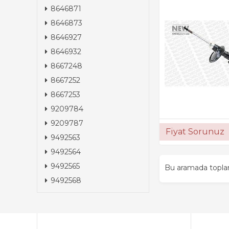
8646871
8646873
8646927
8646932
8667248
8667252
8667253
9209784
9209787
Fiyat Sorunuz
9492563
9492564
9492565
Bu aramada topl
9492568