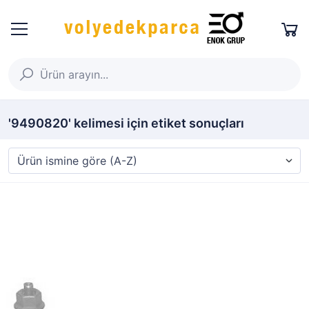
'9490820' kelimesi için etiket sonuçları