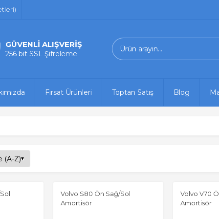
leri)
GÜVENLİ ALIŞVERİŞ
256 bit SSL Şifreleme
kımızda
Fırsat Ürünleri
Toptan Satış
Blog
Ma
Sol
Volvo S80 Ön Sağ/Sol
Volvo V70 Ö
Amortisör
Amortisör