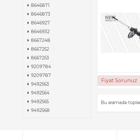
8646871
8646873
8646927
8646932
8667248
8667252
8667253
9209784
9209787
Fiyat Sorunuz
9492563
9492564
9492565
Bu aramada topl
9492568