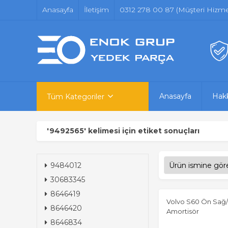
Anasayfa
İletişim
0312 278 00 87 (Müşteri Hizmet
Anasayfa
Hak
Tüm Kategoriler
'9492565' kelimesi için etiket sonuçları
9484012
30683345
8646419
Volvo S60 Ön Sağ/
8646420
Amortisör
8646834