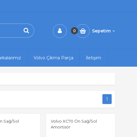
Sepetim
0
rkalarımız
Volvo Çıkma Parça
İletişim
1
n Sağ/Sol
Volvo XC70 Ön Sağ/Sol
Amortisör