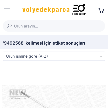
'9492568' kelimesi için etiket sonuçları