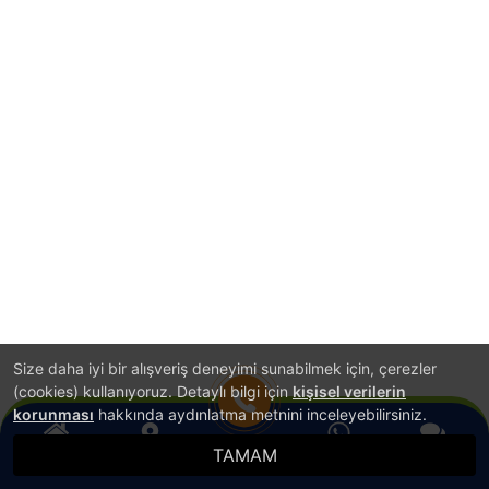
Size daha iyi bir alışveriş deneyimi sunabilmek için, çerezler
(cookies) kullanıyoruz. Detaylı bilgi için
kişisel verilerin
korunması
hakkında aydınlatma metnini inceleyebilirsiniz.
TAMAM
Anasayfa
Konum
WhatsApp
Canlı Destek
Hemen Ara