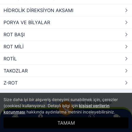
HİDROLİK DİREKSİYON AKSAMI
PORYA VE BİLYALAR
ROT BAŞI
ROT MİLİ
ROTİL
TAKOZLAR
Z-ROT
Size daha iyi bir alışveriş deneyimi sunabilmek için, çerezler
®
PlatinMarket
E-Ticaret Sistemi
İle Hazırlanmıştır.
(cookies) kullanıyoruz. Detaylı bilgi için
kişisel verilerin
korunması
hakkında aydınlatma metnini inceleyebilirsiniz.
TAMAM
Anasayfa
Konum
WhatsApp
Canlı Destek
Hemen Ara