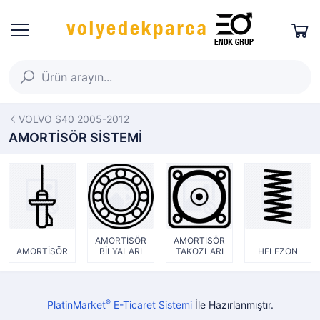
VOLVO S40 2005-2012
AMORTİSÖR SİSTEMİ
AMORTİSÖR
AMORTİSÖR
AMORTİSÖR
BİLYALARI
TAKOZLARI
HELEZON
®
PlatinMarket
E-Ticaret Sistemi
İle Hazırlanmıştır.