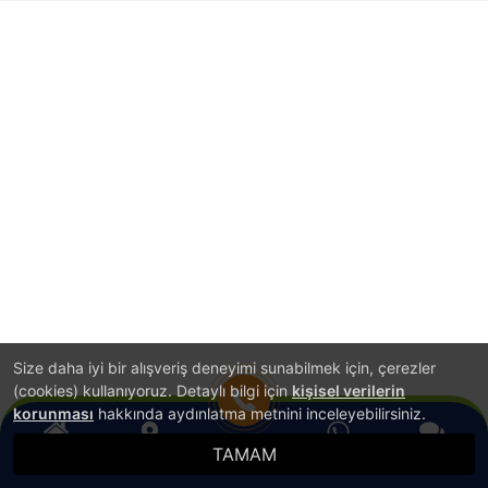
Size daha iyi bir alışveriş deneyimi sunabilmek için, çerezler
(cookies) kullanıyoruz. Detaylı bilgi için
kişisel verilerin
korunması
hakkında aydınlatma metnini inceleyebilirsiniz.
TAMAM
Anasayfa
Konum
WhatsApp
Canlı Destek
Hemen Ara