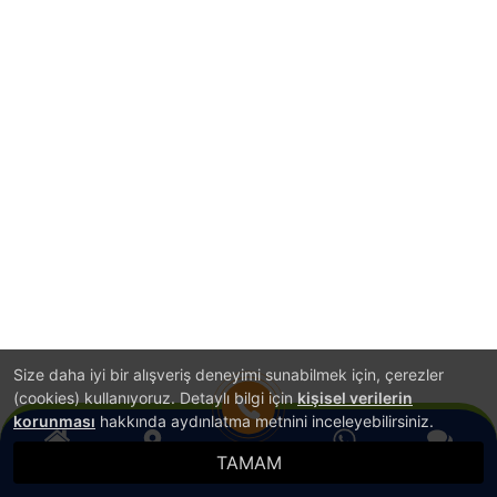
Size daha iyi bir alışveriş deneyimi sunabilmek için, çerezler
(cookies) kullanıyoruz. Detaylı bilgi için
kişisel verilerin
korunması
hakkında aydınlatma metnini inceleyebilirsiniz.
TAMAM
Anasayfa
Konum
WhatsApp
Canlı Destek
Hemen Ara