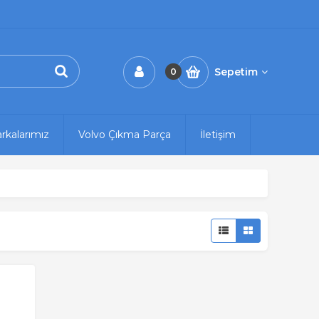
Sepetim
0
rkalarımız
Volvo Çıkma Parça
İletişim