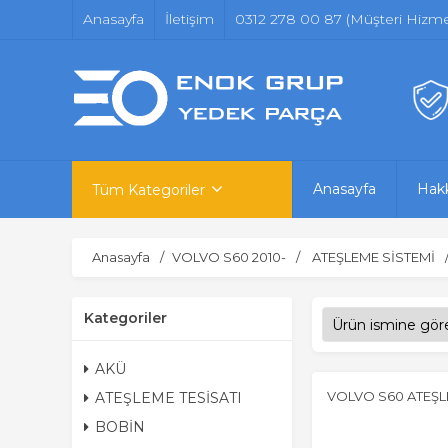
Anasayfa
İletişim
0312 278 00 87 (Müşteri Hizmet
Anasayfa
Hak
Tüm Kategoriler
Anasayfa
VOLVO S60 2010-
ATEŞLEME SİSTEMİ
Kategoriler
AKÜ
VOLVO S60 ATEŞL
ATEŞLEME TESİSATI
BOBİN