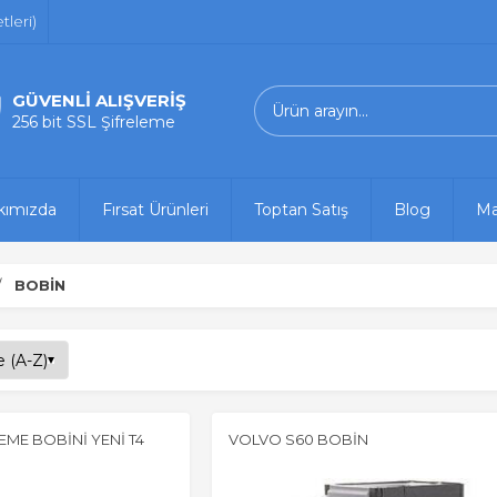
leri)
GÜVENLİ ALIŞVERİŞ
256 bit SSL Şifreleme
kımızda
Fırsat Ürünleri
Toptan Satış
Blog
Ma
BOBİN
EME BOBİNİ YENİ T4
VOLVO S60 BOBİN