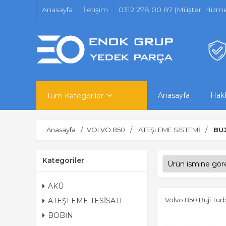
Anasayfa
İletişim
0312 278 00 87 (Müşteri Hizmet
Anasayfa
Hak
Tüm Kategoriler
Anasayfa
VOLVO 850
ATEŞLEME SİSTEMİ
BUJ
Kategoriler
AKÜ
Volvo 850 Buji Turb
ATEŞLEME TESİSATI
BOBİN