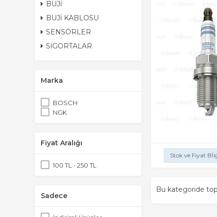
BUJİ
BUJİ KABLOSU
SENSÖRLER
SİGORTALAR
Marka
BOSCH
NGK
Fiyat Aralığı
Stok ve Fiyat Bİl
100 TL - 250 TL
Bu kategoride t
Sadece