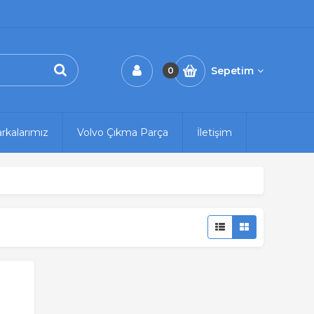
Sepetim
0
rkalarımız
Volvo Çıkma Parça
İletişim