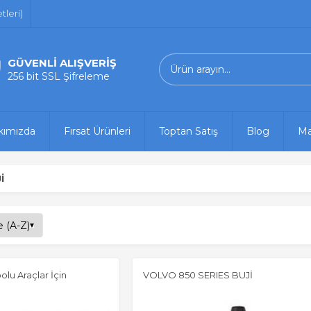
leri)
GÜVENLİ ALIŞVERİŞ
256 bit SSL Şifreleme
kımızda
Fırsat Ürünleri
Toptan Satış
Blog
Ma
İ
olu Araçlar İçin
VOLVO 850 SERIES BUJİ