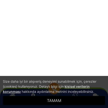
Size daha iyi bir alışveriş deneyimi sunabilmek için, çerezler
(cookies) kullanıyoruz. Detaylı bilgi için
kişisel verilerin
korunması
hakkında aydınlatma metnini inceleyebilirsiniz.
TAMAM
Anasayfa
Konum
WhatsApp
Canlı Destek
Hemen Ara