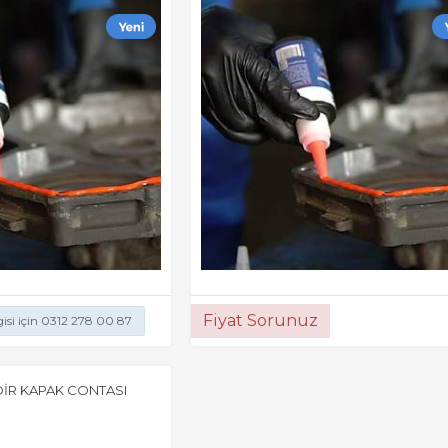
Fiyat Sorunuz
gisi için 0312 278 00 87
DİR KAPAK CONTASI