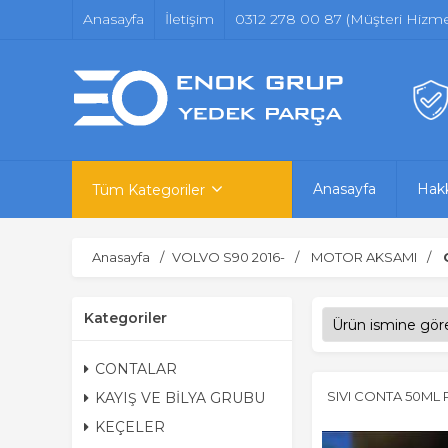
Anasayfa
İletişim
0312 278 00 87 (Müşteri Hizmet
Anasayfa
Hak
Tüm Kategoriler
Anasayfa
VOLVO S90 2016-
MOTOR AKSAMI
Kategoriler
CONTALAR
SIVI CONTA 50ML
KAYIŞ VE BİLYA GRUBU
KEÇELER