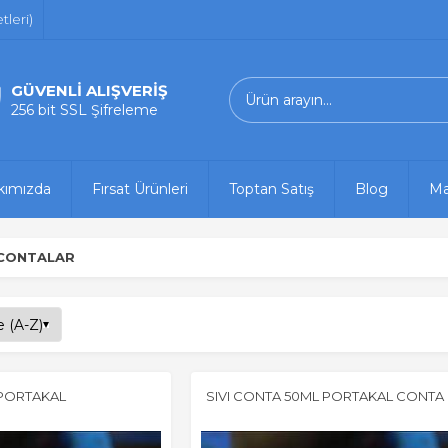
leri)
GÜVENLİ ALIŞVERİŞ
256 bit SSL Şifreleme
kımızda
Fırsat Ürünleri
Toptan Satış
Blog
Ma
CONTALAR
 PORTAKAL
SIVI CONTA 50ML PORTAKAL CONTA