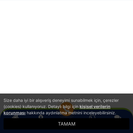
Size daha iyi bir alışveriş deneyimi sunabilmek için, çerezler
(cookies) kullanıyoruz. Detaylı bilgi için
kişisel verilerin
korunması
hakkında aydınlatma metnini inceleyebilirsiniz.
TAMAM
Anasayfa
Konum
WhatsApp
Canlı Destek
Hemen Ara