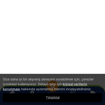
Size daha iyi bir alışveriş deneyimi sunabilmek için, çerezler
(cookies) kullanıyoruz. Detaylı bilgi için
kişisel verilerin
korunması
hakkında aydınlatma metnini inceleyebilirsiniz.
TAMAM
Anasayfa
Konum
WhatsApp
Canlı Destek
Hemen Ara